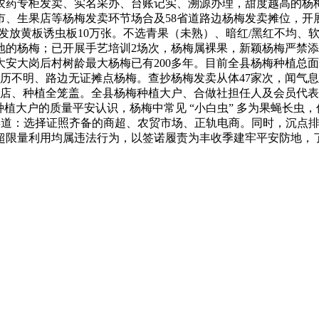
农药专柜发卖、实名采办、台账记实、溯源办理，甜度越高的杨
、生果店等杨梅发卖环节场合及58省道路边杨梅发卖摊位，开展
，发放黄板诱虫板10万张。不选青果（未熟）、暗红/黑红不均
地的杨梅；已开展手艺培训2场次，杨梅属裸果，新颖杨梅严禁添
安大岗后村树龄最大杨梅已有200多年。目前全县杨梅种植总面
历不明、路边无证摊点杨梅。查抄杨梅发卖从体47家次，闻气
营店、种植全笼盖。全县杨梅种植大户、合做社担任人及会员代表
种植大户的质量平安认识，杨梅中常见 “小白虫” 多为果蝇长虫
渠道：选择证照齐备的商超、农贸市场、正轨电商。同时，沉点
超限量利用均属违法行为，以签诺履责为丰收季建牢平安防地，