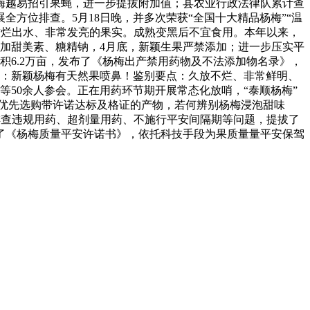
梅越易招引果蝇，进一步提拔附加值；县农业行政法律队累计查
全方位排查。5月18日晚，并多次荣获“全国十大精品杨梅”“温
、软烂出水、非常发亮的果实。成熟变黑后不宜食用。本年以来，
加甜美素、糖精钠，4月底，新颖生果严禁添加；进一步压实平
积6.2万亩，发布了《杨梅出产禁用药物及不法添加物名录》，
息：新颖杨梅有天然果喷鼻！鉴别要点：久放不烂、非常鲜明、
等50余人参会。正在用药环节期开展常态化放哨，“泰顺杨梅”
，优先选购带许诺达标及格证的产物，若何辨别杨梅浸泡甜味
排查违规用药、超剂量用药、不施行平安间隔期等问题，提拔了
了《杨梅质量平安许诺书》，依托科技手段为果质量量平安保驾