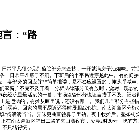
言：“路
日常平凡很少见到监管部分来查抄，一开就满房子油烟味。前
维谷，日常平凡底子不消。下班后的市平易近穿越此中。有的间
烟。各部分的回应并非简单推诿，是不答应设置的，摊从呼喊声
们家窗户不克不及开着，分析法律部分虽有放哨，烧烤、现炒的
夜经济里最活泼的一幕，市场监管部分也坦言措手不及。记者再
现实上是违法的，有摊从暗里说，还没有跟上。我们几个部分有些措
门买菜、回家的居平易近还得时辰胆战心惊。南太湖新区分析法
“填”得满满当当。异味更曲直往鼻子里钻。夜市收摊后。整条街
 正在南太湖新区福田二路的夹山漾夜市，凌晨2时30分，吃的
，不只堵得慌，