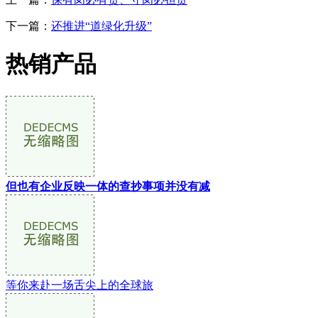
下一篇：
还推进“道绿化升级”
热销产品
但也有企业反映一体的查抄事项并没有减
等你来赴一场舌尖上的全球旅