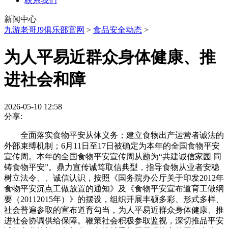
联系我们
新闻中心
九游老哥J9俱乐部官网
>
食品安全动态
>
为人平易近群众身体健康、推
进社会和障
2026-05-10 12:58
分享:
全面落实食物平安从体义务；建立食物出产运营者诚法的
外部束缚机制；6月11日至17日被确定为本年的全国食物平安
宣传周。本年的全国食物平安宣传周从题为“共建诚信家园 同
铸食物平安”。鼎力宣传诚笃取信典型，指导食物从业者安稳
树立法令、、诚信认识，按照《国务院办公厅关于印发2012年
食物平安沉点工做放置的通知》及《食物平安宣布道育工做纲
要（20112015年）》的摆设，组织开展丰硕多彩、形式多样、
社会普遍参取的宣布道育勾当，为人平易近群众身体健康、推
进社会协调供给保障。鞭策社会积极参取监视，深切推品平安