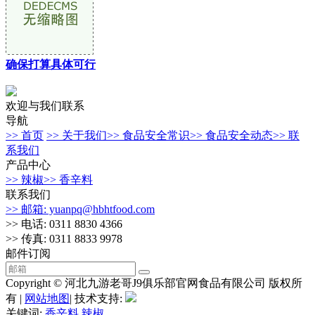
确保打算具体可行
欢迎与我们联系
导航
>> 首页
>> 关于我们
>> 食品安全常识
>> 食品安全动态
>> 联
系我们
产品中心
>> 辣椒
>> 香辛料
联系我们
>> 邮箱: yuanpq@hbhtfood.com
>> 电话: 0311 8830 4366
>> 传真: 0311 8833 9978
邮件订阅
Copyright © 河北九游老哥J9俱乐部官网食品有限公司 版权所
有 |
网站地图
| 技术支持:
关键词:
香辛料
辣椒