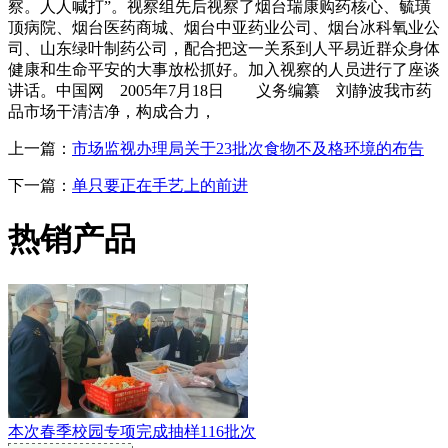
察。人人喊打”。视察组先后视察了烟台瑞康购药核心、毓璜
顶病院、烟台医药商城、烟台中亚药业公司、烟台冰科氧业公
司、山东绿叶制药公司，配合把这一关系到人平易近群众身体
健康和生命平安的大事放松抓好。加入视察的人员进行了座谈
讲话。中国网 2005年7月18日 义务编纂 刘静波我市药
品市场干清洁净，构成合力，
上一篇：
市场监视办理局关于23批次食物不及格环境的布告
下一篇：
单只要正在手艺上的前进
热销产品
本次春季校园专项完成抽样116批次