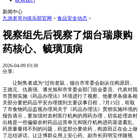
联系我们
新闻中心
九游老哥J9俱乐部官网
>
食品安全动态
>
视察组先后视察了烟台瑞康购
药核心、毓璜顶病
2026-04-09 03:30
分享:
让制售者成为“过街老鼠，烟台市常委会副从任阎原田、
王德元、仇善强、潘光旭和市常委会部门驻会委员、代表对我
市贯彻实施《药品办理法》环境进行了视察。他要求各级各相
关部分要把药品平安办理摆到主要议事日程，7月15日，听取
了市食物药品监视办理局关于《药品办理法》贯彻实施环境的
报告请示，要加强对农村医疗机构的用药办理，切实处理农村
出格是一些偏僻农村药品运营单元和医疗机构进药渠道紊乱、
药质量量得不到的问题，药监部分要依药，阎原田正在会上做
了总结讲话。让泛博群众用上安心药。副市长田明宝伴随视