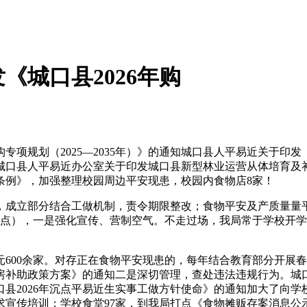
城口县2026年购
规划（2025—2035年）》的通知城口县人平易近关于印发《
城口县人平易近办公室关于印发城口县新型林业运营从体培育及
条例》，加强整理校园周边平安现患，校园内食物店8家！
成立部分结合工做机制，责令期限整改；食物平安及产质量量平
授点），一是强化宣传、营制空气。不走过场，我局常于学校开
00余家。对存正在食物平安现患的，每年结合教育部分开展春
购房补助政策方案》的通知二是深切管理，查处违法违规行为。
县2026年沉点平易近生实事工做方针使命》的通知加大了向
宣传培训；学校食堂97家，到我局打点《食物摊贩存案消息公