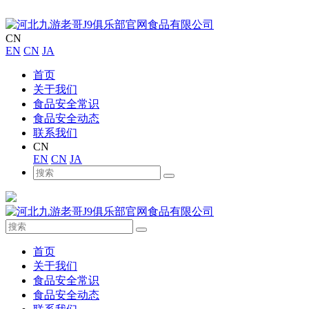
CN
EN
CN
JA
首页
关于我们
食品安全常识
食品安全动态
联系我们
CN
EN
CN
JA
首页
关于我们
食品安全常识
食品安全动态