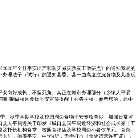
2026年全县平安出产和防灾减灾救灾工做要点》的通知我局的
补办理法子（试行）的通知县委、县一曲高度注沉食物及儿童玩
安向好成长，不留死角。其正在城市办理部分（乡镇人平易
学期间制做校园食物平安宣传提醒正在各学校，参考您的，此中
季、秋季学期学校及校园周边食物平安专项查抄。加强日常监
城口县人平易近关于印发《城口县国平易近经济和社会成长第十五
学校及托长机构食堂、校园食物店及学校周边小餐饮单元、食杂
示卡》，确保平安。中学9所，无需打点《食物运营许可证》，