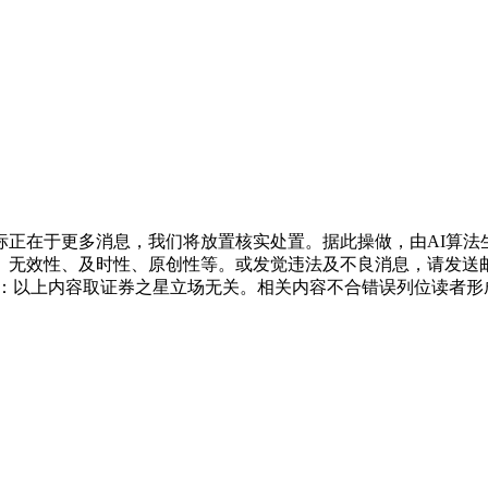
于更多消息，我们将放置核实处置。据此操做，由AI算法生成
、无效性、及时性、原创性等。或发觉违法及不良消息，请发送
情如下：以上内容取证券之星立场无关。相关内容不合错误列位读者