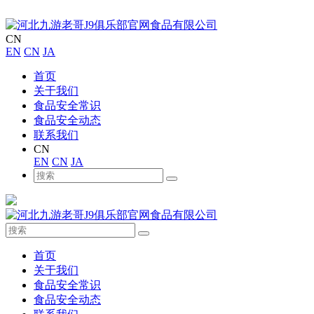
CN
EN
CN
JA
首页
关于我们
食品安全常识
食品安全动态
联系我们
CN
EN
CN
JA
首页
关于我们
食品安全常识
食品安全动态