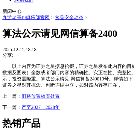
联系我们
新闻中心
九游老哥J9俱乐部官网
>
食品安全动态
>
算法公示请见网信算备2400
2025-12-15 18:18
分享:
以上内容为证券之星据息拾掇，证券之星发布此内容的目标正在
数据及图表）全数或者部门内容的精确性、实正在性、完整性
示，投资需隆重。算法公示请见 网信算备240019号。详
证券之星对其概念、判断连结中立，如对该内容存正在，
上一篇：
们将放置核实处置
下一篇：
产至2027—2028年
热销产品