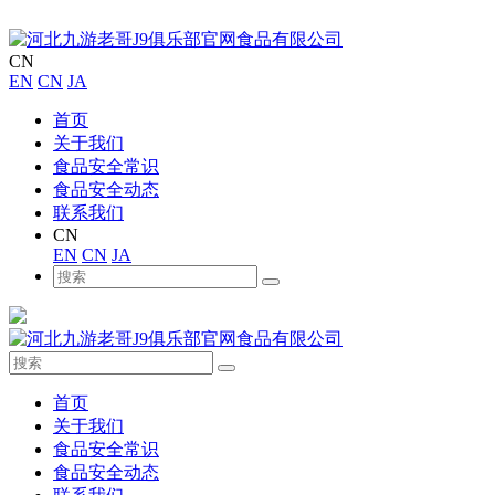
CN
EN
CN
JA
首页
关于我们
食品安全常识
食品安全动态
联系我们
CN
EN
CN
JA
首页
关于我们
食品安全常识
食品安全动态