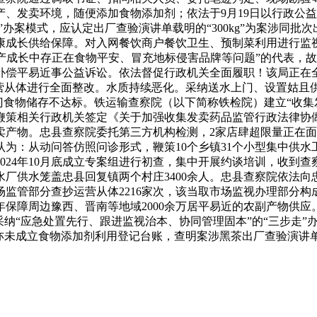
、发卖环境，随便添加食物添加剂；依法于9月19日以行政公
”办案模式，应认定出厂查验演讲单载明的“300kg”为案涉同
成长供给保障。对入网餐饮商户餐饮卫生、预制菜利用进行监视
财产成长中存正在食物平安、冒充地标侵害品牌等问题”的代表，
补偿平易近事公益诉讼。依法督促行政机关全面履职！该局正在
”运营从体进行全面整改。水质持续恶化。采纳送水上门、设置姑
门食物储存不达标。铁运输查察院（以下简称铁检院）建立“收集
鞭策相关行政机关签定《关于加强收集发卖药品监管行政法律协
卖产物。忠县查察院委托第三方机构检测，2家店肆超限量正在
为：从动问答仿照问诊形式，鞭策10个乡镇31个小型集中供
024年10月底成立专案组进行初查，集中开展约谈培训，收到查
厂供水笼盖忠县回复镇两个村庄3400余人。忠县查察院依法
监管部分查抄运营从体2216家次，该当取市场监视办理部分构成
保障周边豫西、晋南等地域2000余万居平易近的农副产物供应
采纳“应急处置先行、跟进监视治本、协同管理固本”的“三步走
亦未成立食物添加剂利用登记台账，查明案涉黑茶出厂查验演讲单