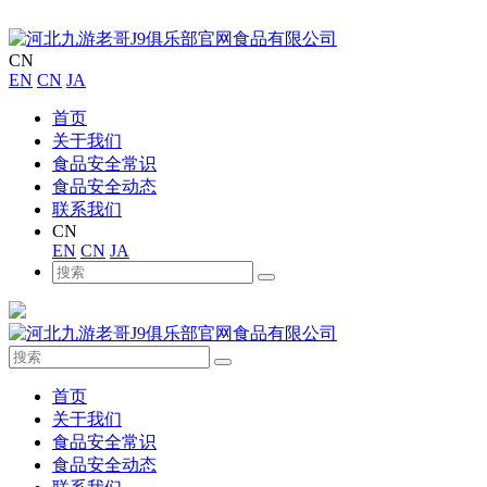
CN
EN
CN
JA
首页
关于我们
食品安全常识
食品安全动态
联系我们
CN
EN
CN
JA
首页
关于我们
食品安全常识
食品安全动态