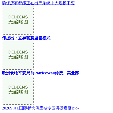
确保所有都能正在出产系统中大规模不变
伟提出：立异聪慧监管模式
欧洲食物平安局前PatrickWall传授、美业部
2026SIAL国际餐饮供应链专区沉磅启幕Bio-