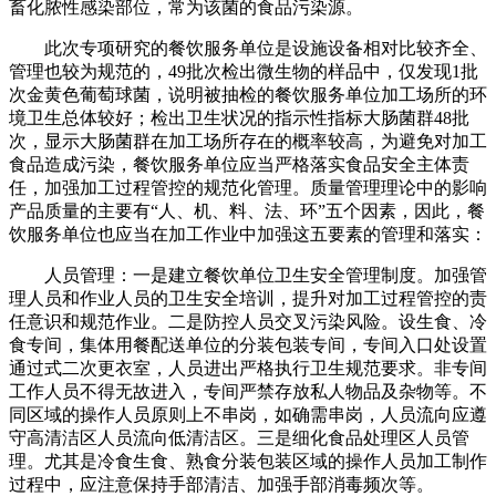
畜化脓性感染部位，常为该菌的食品污染源。
此次专项研究的餐饮服务单位是设施设备相对比较齐全、
管理也较为规范的，49批次检出微生物的样品中，仅发现1批
次金黄色葡萄球菌，说明被抽检的餐饮服务单位加工场所的环
境卫生总体较好；检出卫生状况的指示性指标大肠菌群48批
次，显示大肠菌群在加工场所存在的概率较高，为避免对加工
食品造成污染，餐饮服务单位应当严格落实食品安全主体责
任，加强加工过程管控的规范化管理。质量管理理论中的影响
产品质量的主要有“人、机、料、法、环”五个因素，因此，餐
饮服务单位也应当在加工作业中加强这五要素的管理和落实：
人员管理：一是建立餐饮单位卫生安全管理制度。加强管
理人员和作业人员的卫生安全培训，提升对加工过程管控的责
任意识和规范作业。二是防控人员交叉污染风险。设生食、冷
食专间，集体用餐配送单位的分装包装专间，专间入口处设置
通过式二次更衣室，人员进出严格执行卫生规范要求。非专间
工作人员不得无故进入，专间严禁存放私人物品及杂物等。不
同区域的操作人员原则上不串岗，如确需串岗，人员流向应遵
守高清洁区人员流向低清洁区。三是细化食品处理区人员管
理。尤其是冷食生食、熟食分装包装区域的操作人员加工制作
过程中，应注意保持手部清洁、加强手部消毒频次等。