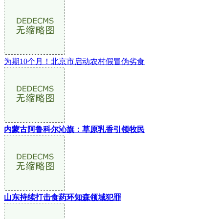
为期10个月！北京市启动农村假冒伪劣食
内蒙古阿鲁科尔沁旗：草原乳香引领牧民
山东持续打击食药环知森领域犯罪