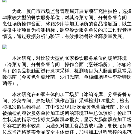
为此，厦门市市场监督管理局开展专项研究性抽检，选择
40家较大型的餐饮服务单位，对其冷菜专间、分餐备餐专间、
烹饪场所操作台面、冰箱冷库等加工场所的食品接触面，以主
要微生物项目为检测指标，调查餐饮服务单位的加工过程管控
情况，通过数据分析与验证，有效推动餐饮业高质量发展。
本次研究，对比较大型的40家餐饮服务单位的场所环境
（冷菜专间、分餐备餐专间、操作台面（烹饪场所）、冰箱冷
库）的食品接触面进行涂抹采样。检测项目为大肠菌群及常见
致病菌（金黄色葡萄球菌、沙门氏菌、单核细胞增生李斯特氏
菌等）。
本次研究在40家主体的加工场所（冰箱冷库、分餐备餐专
间、冷菜专间、烹饪场所操作台面）采样检测120批次，检出
49批次微生物样品，其中仅发现1批次金黄色葡萄球菌，说明
被抽检的餐饮服务单位加工场所的环境卫生总体较好；检出卫
生状况的指示性指标大肠菌群48批次，显示大肠菌群在加工场
所存在的概率较高，为避免对加工食品造成污染，餐饮服务单
位应当严格落实食品安全主体责任，加强加工过程管控的规范