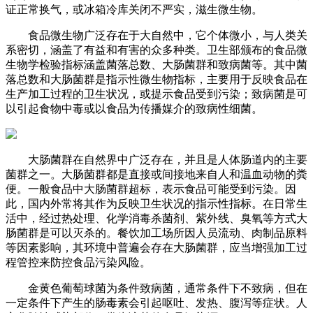
证正常换气，或冰箱冷库关闭不严实，滋生微生物。
食品微生物广泛存在于大自然中，它个体微小，与人类关
系密切，涵盖了有益和有害的众多种类。卫生部颁布的食品微
生物学检验指标涵盖菌落总数、大肠菌群和致病菌等。其中菌
落总数和大肠菌群是指示性微生物指标，主要用于反映食品在
生产加工过程的卫生状况，或提示食品受到污染；致病菌是可
以引起食物中毒或以食品为传播媒介的致病性细菌。
大肠菌群在自然界中广泛存在，并且是人体肠道内的主要
菌群之一。大肠菌群都是直接或间接地来自人和温血动物的粪
便。一般食品中大肠菌群超标，表示食品可能受到污染。因
此，国内外常将其作为反映卫生状况的指示性指标。在日常生
活中，经过热处理、化学消毒杀菌剂、紫外线、臭氧等方式大
肠菌群是可以灭杀的。餐饮加工场所因人员流动、肉制品原料
等因素影响，其环境中普遍会存在大肠菌群，应当增强加工过
程管控来防控食品污染风险。
金黄色葡萄球菌为条件致病菌，通常条件下不致病，但在
一定条件下产生的肠毒素会引起呕吐、发热、腹泻等症状。人