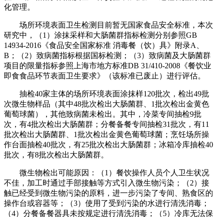
化管理。
场所环境表面卫生检测目前暂无国家食品安全标准，本次
研究中，（1）涂抹采样和大肠菌群指标检测分别参照GB
14934-2016《食品安全国家标准 消毒餐（饮）具》附录A、
B；（2）致病菌指标根据国标检测；（3）致病菌及大肠菌群
项目的限量指标参照上海市地方标准DB 31/410-2008《餐饮业
即食食品环节表面卫生要求》（该标准已废止）进行评估。
抽检40家主体的场所环境表面涂抹样120批次，检出49批
次微生物样品（其中48批次检出大肠菌群、1批次检出金黄色
葡萄球菌），其他致病菌未检出。其中，冷菜专间抽检9批
次，有4批次检出大肠菌群；分餐备餐专间抽检31批次，有11
批次检出大肠菌群、1批次检出金黄色葡萄球菌；烹饪场所操
作台面抽检40批次，有25批次检出大肠菌群；冰箱冷库抽检40
批次，有8批次检出大肠菌群。
微生物检出可能原因：（1）餐饮操作人员个人卫生状况
不佳，加工时通过手部接触等方式引入微生物污染；（2）接
触已经受到微生物污染的原料，进一步污染了专间、熟食区的
操作台或容器等；（3）使用了受到污染的水进行清洗消毒；
（4）分餐备餐器具未按规定进行清洗消毒；（5）冷库无法保