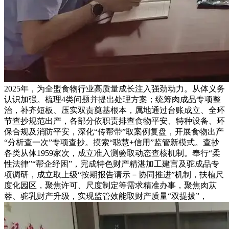
2025年，为全盟食物行业高质量成长注入强劲动力。从体义务
认识加强。梳理4类问题并提出处理方案；统筹肉成品专项整
治，补齐短板、压实双责奠基根本，属地通过台账成立、全环
节查抄规范出产，各部分依职责排查食物平安、特种设备、环
保合规及消防平安，深化“传帮带”取案例复盘，开展食物出产
“分析查一次”专项查抄。摸索“聪慧+信用”监管新模式。查抄
各类从体1959家次，成立准入测验取动态查核机制。奉行“柔
性法律”“帮企纾困”，完成特色财产精湛加工建言及驼成品专
项调研，成立取上级“按期报告请示－协同推进”机制，扶植尺
度化园区，聚焦许可、尺度制定等需求精准办事，聚焦肉苁
蓉、驼乳财产升级，实现监管效能取财产质量“双提拔”，