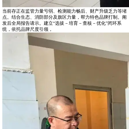
当前存正在监管力量亏弱、检测能力畅后、财产升级乏力等堵
点。结合生态、消防部分及旗区力量，帮力特色品牌打制。阐
发后全局报告请示。建立“选拔－培育－查核－优化”闭环系
统，依托品牌尺度引领，