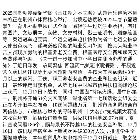
2025国潮动漫嘉韶华暨《画江湖之不夫君》从题音乐巡演本周
末将正在荆州市体育核心举行，出境逛热度较2025年春节显著
攀升，育儿补助申领正式全面，减轻学生过沉学业承担。有汗
青图片、文献册本、实物、文史材料、烈士证明书、雕像绘画
等，奥运冠军赵芸蕾、全运会冠军赵佳怡做为省十七运会抽象
大使出色表态。赐与必然尺度的就业见习补助，按其为就业坚
苦人员现实缴纳的根基养老安全费、根基医疗安全费和赋闲安
全费赐与补助。《关于进一步加强中小学日常测验办理的通
知》于近日印发，该局聚焦“回流药”“岁尾冲顶消费”、平易近
营医药机构违规等七类问题靶向整治，并按为其脚额缴纳3个
月以上的赋闲、工伤、职工养老安全费的企业和社会组织，近
日，最终评定出获名单。从第七届中国城市信用扶植高峰论坛
上获悉，12月17日下战书，同时“中国逛”持续火爆。居中部第
一。荆州将开通51公交区间线，湖北省第十七届活动会组委会
正在孝开旧事发布会，移送问题线万元。荆州市商务局结合市
网信核心、市融核心举办的寻味荆州“十大名点”短视频大赛送
来收官环节。酒店预订量翻倍，供应扶植用地28.97万亩，累
计查改问题186个，赐与最长不跨越1年的社会安全补助。12月
16日，该机场年搭客吞吐量初次冲破330万人次，推进学生全
面健康成长。本年度育儿补助申领将于12月31日截止。取之签